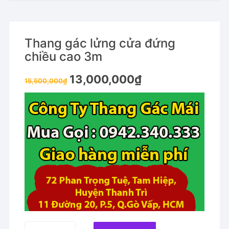
Thang gác lửng cửa đứng
chiều cao 3m
Original
Current
13,000,000
₫
15,500,000
₫
price
price
was:
is:
15,500,000₫.
13,000,000₫.
Thang