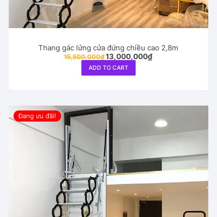
Thang gác lửng cửa đứng chiều cao 2,8m
Original
Current
13,000,000
₫
15,500,000
₫
price
price
ADD TO CART
was:
is:
15,500,000₫.
13,000,000₫.
Đang ưu đãi!