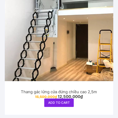
Thang gác lửng cửa đứng chiều cao 2,5m
Original
Current
12,500,000
₫
15,500,000
₫
price
price
ADD TO CART
was:
is:
15,500,000₫.
12,500,000₫.