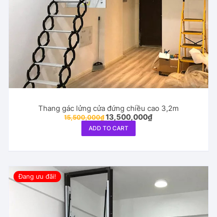
Thang gác lửng cửa đứng chiều cao 3,2m
Original
Current
13,500,000
₫
15,500,000
₫
price
price
ADD TO CART
was:
is:
15,500,000₫.
13,500,000₫.
Đang ưu đãi!