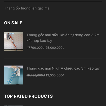
Thang ốp tường lên gác mái
ON SALE
Thang gác mai điều khiển tự động cao 3,2m
kết hợp kéo tay
Original
Current
47,790,000
₫
25,000,000
₫
price
price
was:
is:
47,790,000₫.
25,000,000₫.
Thang gác mái NIKITA chiều cao 3m kéo tay
Original
Current
19,790,000
₫
13,000,000
₫
price
price
was:
is:
19,790,000₫.
13,000,000₫.
TOP RATED PRODUCTS