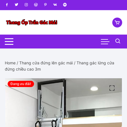
Chuyển
tới
nội
dung
Home
/
Thang cửa đứng lên gác mái
/ Thang gác lửng cửa
đứng chiều cao 3m
Đang ưu đãi!