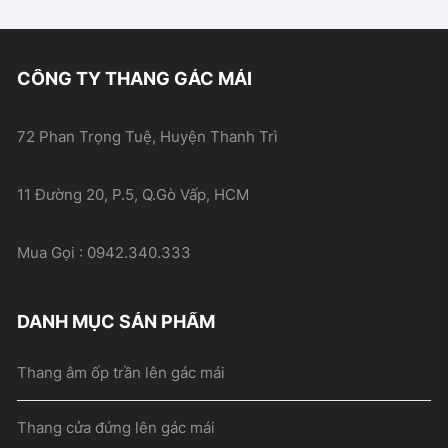
CÔNG TY THANG GÁC MÁI
72 Phan Trọng Tuệ, Huyện Thanh Trì
11 Đường 20, P.5, Q.Gò Vấp, HCM
Mua Gọi : 0942.340.333
DANH MỤC SẢN PHẨM
Thang âm ốp trần lên gác mái
Thang cửa đứng lên gác mái