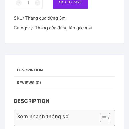
ADD TO CART
gác
lửng
SKU:
Thang cửa đứng 3m
cửa
đứng
Category:
Thang cửa đứng lên gác mái
chiều
cao
3m
quantity
DESCRIPTION
REVIEWS (0)
DESCRIPTION
Xem nhanh thông số