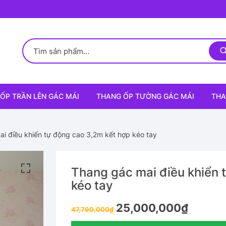
ỐP TRẦN LÊN GÁC MÁI
THANG ỐP TƯỜNG GÁC MÁI
THA
i điều khiển tự động cao 3,2m kết hợp kéo tay
Thang gác mai điều khiển 
kéo tay
Original
Current
25,000,000
₫
47,790,000
₫
price
price
was:
is: