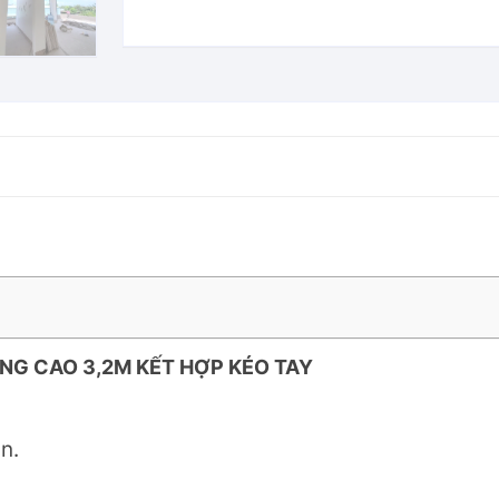
tự
động
cao
3,2m
kết
hợp
kéo
tay
quantity
NG CAO 3,2M KẾT HỢP KÉO TAY
n.