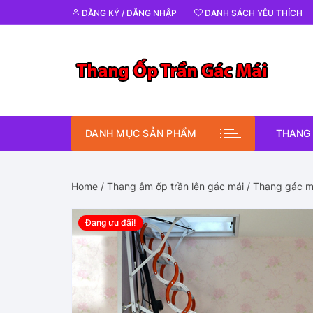
Chuyển
ĐĂNG KÝ / ĐĂNG NHẬP
DANH SÁCH YÊU THÍCH
tới
nội
dung
DANH MỤC SẢN PHẨM
THANG 
Home
/
Thang âm ốp trần lên gác mái
/ Thang gác ma
Đang ưu đãi!