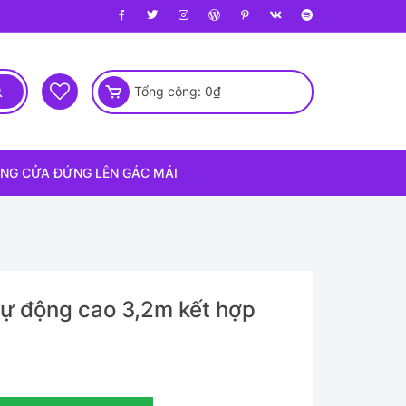
Tổng cộng:
0
₫
NG CỬA ĐỨNG LÊN GÁC MÁI
tự động cao 3,2m kết hợp