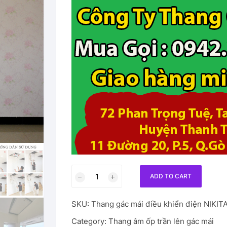
47,790,000₫.
25,000,00
Thang
ADD TO CART
gác
mai
SKU:
Thang gác mái điều khiển điện NIKIT
điều
khiển
Category:
Thang âm ốp trần lên gác mái