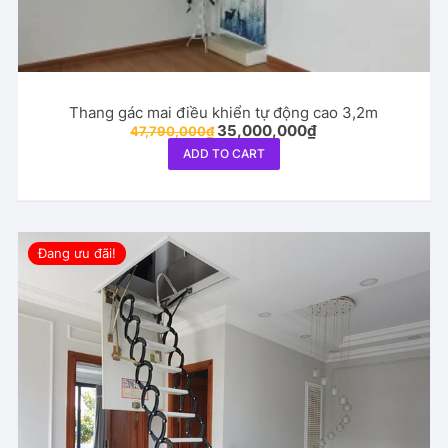
Thang gác mai điều khiển tự động cao 3,2m
Original
Current
35,000,000
₫
47,790,000
₫
price
price
ADD TO CART
was:
is:
47,790,000₫.
35,000,000₫.
Đang ưu đãi!