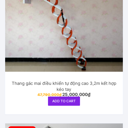
Thang gác mai điều khiển tự động cao 3,2m kết hợp
kéo tay
Original
Current
25,000,000
₫
47,790,000
₫
price
price
ADD TO CART
was:
is:
47,790,000₫.
25,000,000₫.