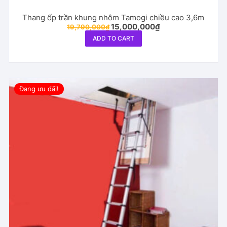
Thang ốp trần khung nhôm Tamogi chiều cao 3,6m
Original
Current
15,000,000
₫
19,790,000
₫
price
price
ADD TO CART
was:
is:
19,790,000₫.
15,000,000₫.
Đang ưu đãi!