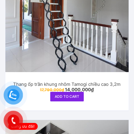
Thang ốp trần khung nhôm Tamogi chiều cao 3,2m
Original
Current
14,000,000
₫
17,790,000
₫
price
price
ADD TO CART
was:
is:
17,790,000₫.
14,000,000₫.
Đang ưu đãi!