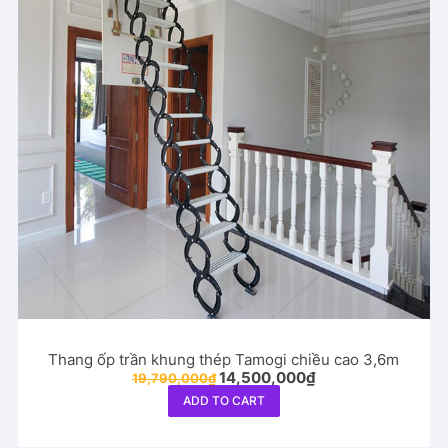
Thang ốp trần khung thép Tamogi chiều cao 3,6m
Original
Current
14,500,000
₫
19,790,000
₫
price
price
ADD TO CART
was:
is:
19,790,000₫.
14,500,000₫.