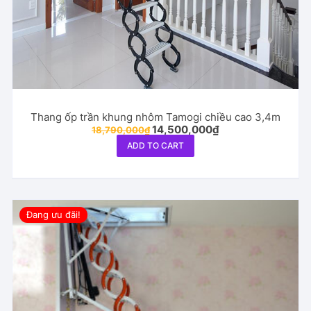
Thang ốp trần khung nhôm Tamogi chiều cao 3,4m
Original
Current
14,500,000
₫
18,790,000
₫
price
price
ADD TO CART
was:
is:
18,790,000₫.
14,500,000₫.
Đang ưu đãi!