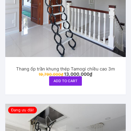
Thang ốp trần khung thép Tamogi chiều cao 3m
Original
Current
13,000,000
₫
19,790,000
₫
price
price
ADD TO CART
was:
is:
19,790,000₫.
13,000,000₫.
Đang ưu đãi!