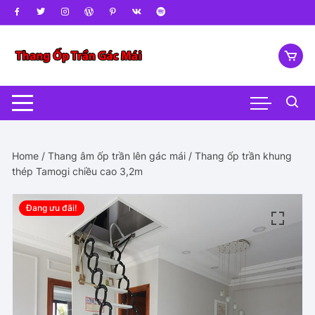
Chuyển
tới
nội
dung
Home
/
Thang âm ốp trần lên gác mái
/ Thang ốp trần khung
thép Tamogi chiều cao 3,2m
Đang ưu đãi!