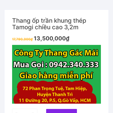
Thang ốp trần khung thép
Tamogi chiều cao 3,2m
Original
Current
13,500,000
₫
17,790,000
₫
price
price
was:
is:
17,790,000₫.
13,500,000₫.
Thang