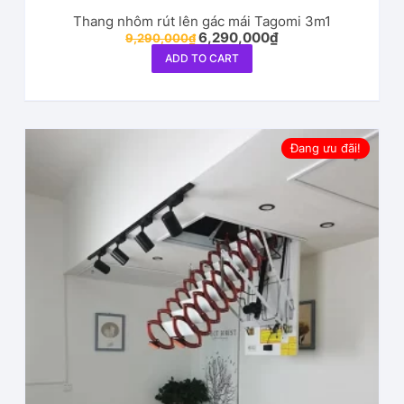
Thang nhôm rút lên gác mái Tagomi 3m1
6,290,000
₫
9,290,000
₫
ADD TO CART
Đang ưu đãi!