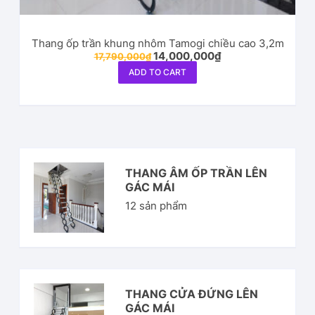
Thang ốp trần khung nhôm Tamogi chiều cao 3,2m
14,000,000
₫
17,790,000
₫
ADD TO CART
THANG ÂM ỐP TRẦN LÊN
GÁC MÁI
12
sản phẩm
THANG CỬA ĐỨNG LÊN
GÁC MÁI