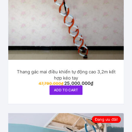
Thang gác mai điều khiển tự động cao 3,2m kết
hợp kéo tay
25,000,000
₫
47,790,000
₫
ADD TO CART
Đang ưu đãi!