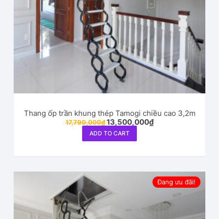
Thang ốp trần khung thép Tamogi chiều cao 3,2m
13,500,000
₫
17,790,000
₫
ADD TO CART
Đang ưu đãi!