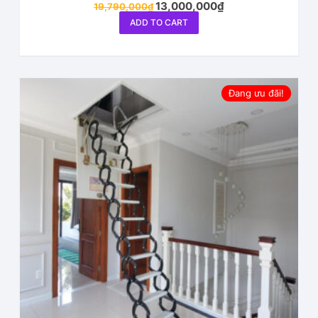
13,000,000
₫
19,790,000
₫
ADD TO CART
Đang ưu đãi!