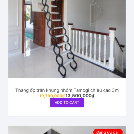
Thang ốp trần khung nhôm Tamogi chiều cao 3m
13,500,000
₫
19,790,000
₫
ADD TO CART
Đang ưu đãi!