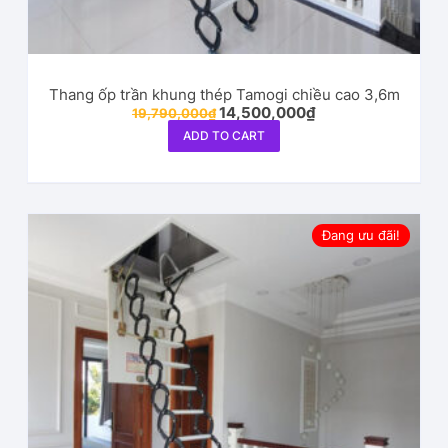
Thang ốp trần khung thép Tamogi chiều cao 3,6m
14,500,000
₫
19,790,000
₫
ADD TO CART
Đang ưu đãi!